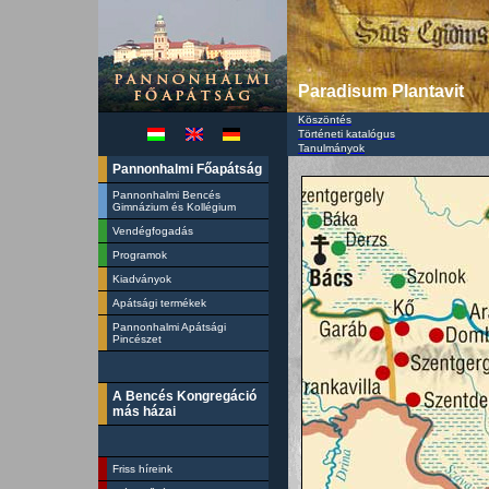
Paradisum Plantavit
Köszöntés
Történeti katalógus
Tanulmányok
Pannonhalmi Főapátság
Pannonhalmi Bencés
Gimnázium és Kollégium
Vendégfogadás
Programok
Kiadványok
Apátsági termékek
Pannonhalmi Apátsági
Pincészet
A Bencés Kongregáció
más házai
Friss híreink