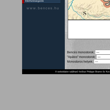
Elérhetőségeink
Bencés monostorok:
"Apátos" monostorok:
Monostoros helyek:
A weboldalon található fotókat Philippe Brame és K